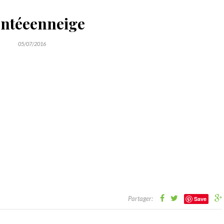
ntéeenneige
05/07/2016
Partager:
Save