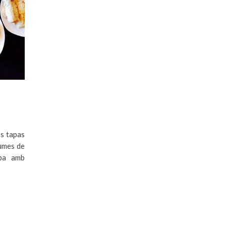
os tapas
gumes de
 pa amb