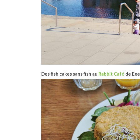
Des fish cakes sans fish au
Rabbit Café
de Exe