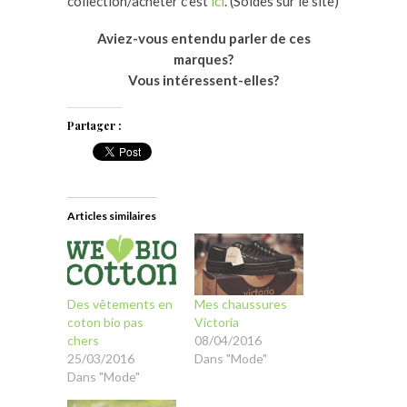
collection/acheter c’est
ici
. (Soldes sur le site)
Aviez-vous entendu parler de ces
marques?
Vous intéressent-elles?
Partager :
Articles similaires
Des vêtements en
Mes chaussures
coton bio pas
Victoria
chers
08/04/2016
25/03/2016
Dans "Mode"
Dans "Mode"