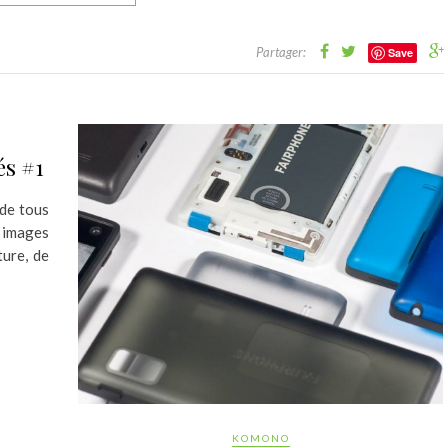
Partager:
Save
és #1
rde tous
s images
ture, de
KOMONO